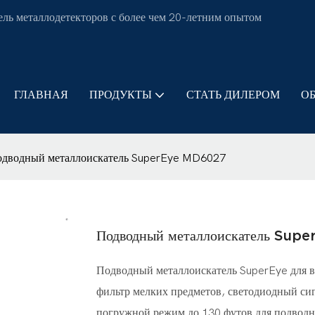
ль металлодетекторов с более чем 20-летним опытом
ГЛАВНАЯ
ПРОДУКТЫ
СТАТЬ ДИЛЕРОМ
О
дводный металлоискатель SuperEye MD6027
Подводный металлоискатель Su
Подводный металлоискатель SuperEye для вз
фильтр мелких предметов, светодиодный сиг
погружной режим до 130 футов для подвод