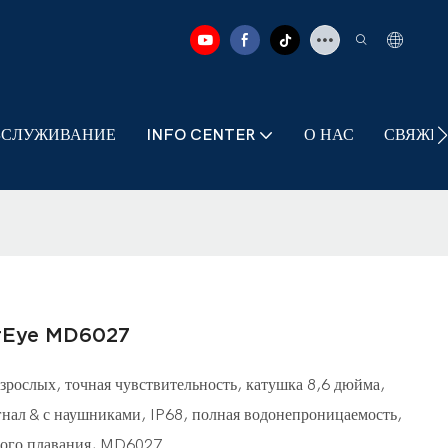
БСЛУЖИВАНИЕ
INFO CENTER
О НАС
СВЯЖИТ
perEye MD6027
рослых, точная чувствительность, катушка 8,6 дюйма,
нал & с наушниками, IP68, полная водонепроницаемость,
ного плавания, MD6027