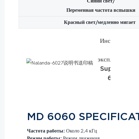
Синий свет/
Переменная частота вспышки
Красный свет/медленно мигает
Инструкция
по
эксплуатации
Supereye-
6027.
PDF
MD 6060 SPECIFICA
Частота работы:
Около 2,4 кГц
Режим работы:
Режим движения