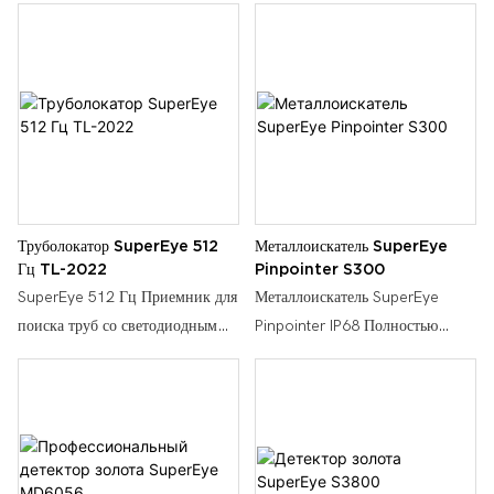
Труболокатор SuperEye 512
Металлоискатель SuperEye
Гц TL-2022
Pinpointer S300
SuperEye 512 Гц Приемник для
Металлоискатель SuperEye
поиска труб со светодиодным
Pinpointer IP68 Полностью
дисплеем Камера для проверки
водонепроницаемый подводный
труб Инструмент для дренажной
портативный указатель,
канализации Подземный
светодиодный дисплей,
трубопровод, оба приемника &
небольшой металлоискатель для
Передатчик в комплекте, TL-
взрослых & Дети, высокая