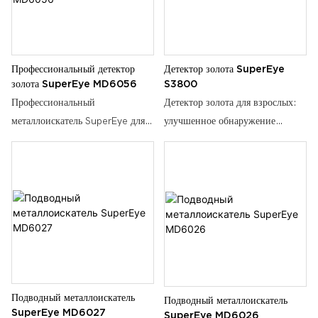
2022
точность, 3 режима оповещения,
цвет по выбору, S300
Профессиональный детектор
Детектор золота SuperEye
золота SuperEye MD6056
S3800
Профессиональный
Детектор золота для взрослых:
металлоискатель SuperEye для
улучшенное обнаружение
взрослых. Водонепроницаемый,
мелких золотых предметов с
частота 18 кГц. Детекторы
частотой 18 кГц | LP68
золотых металлов. Легкий вес с
Водонепроницаемая 8-дюймовая
ЖК-дисплеем.6056
катушка, ЖК-дисплей &
Регулируемый стержень (43–54
дюйма) для охоты за
сокровищами, монетами &
Ювелирные изделия
Подводный металлоискатель
Подводный металлоискатель
SuperEye MD6027
SuperEye MD6026