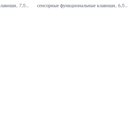
лавиши, 7,5-
сенсорные функциональные клавиши, 6,5-
катушка,
дюймовая атмосферостойкая катушка,
гулируемая
светодиодный фонарик &, регулируемая
рок для
ножка (28–36 дюймов), подарок для
хе, легкий,
приключений на открытом воздухе, легкий,
ой в
эргономичный дизайн, простой в
а, Доступный
использовании, удобная ручка, Доступный
цвет, MD6100