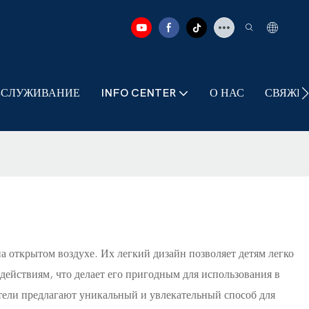
БСЛУЖИВАНИЕ
INFO CENTER
О НАС
СВЯЖИТ
 открытом воздухе. Их легкий дизайн позволяет детям легко
действиям, что делает его пригодным для использования в
атели предлагают уникальный и увлекательный способ для