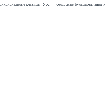
ункциональные клавиши, 6,5-
сенсорные функциональные к
мосферостойкая катушка,
дюймовая атмосферостойкая 
й фонарик &, регулируемая
светодиодный фонарик &, ре
36 дюймов), подарок для
штанга (28–36 дюймов), пода
 на свежем воздухе, легкий,
приключений на свежем возду
й дизайн, простой в
эргономичный дизайн, прост
ии, удобная ручка, Доступный
использовании, удобная ручк
10
цвет, MD6108