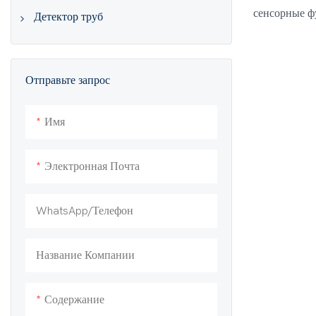
сенсорные ф
Металлоискатель Пинпоинтер
Детектор труб
дюймовая ат
Локатор труб 512 Гц
светодиодны
штанга (28–
Отправьте запрос
приключений
эргономичны
Имя
использован
цвет, MD61
Электронная Почта
WhatsApp/телефон
Название Компании
Содержание