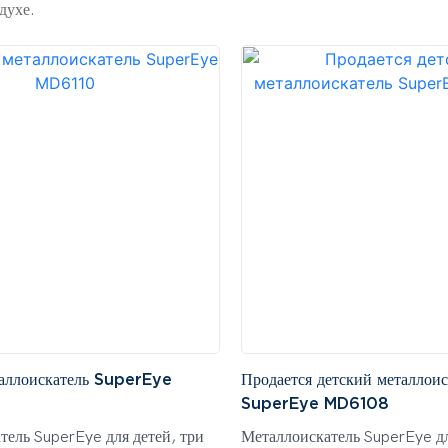
духе.
таллоискатель SuperEye
Продается детский металлоис
SuperEye MD6108
тель SuperEye для детей, три
Металлоискатель SuperEye дл