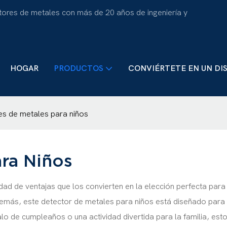
tores de metales con más de 20 años de ingeniería y
HOGAR
PRODUCTOS
CONVIÉRTETE EN UN DI
es de metales para niños
ra Niños
 de ventajas que los convierten en la elección perfecta para la 
demás, este detector de metales para niños está diseñado para 
alo de cumpleaños o una actividad divertida para la familia, es