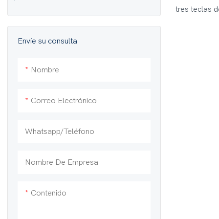
tres teclas d
Localizador de tuberías de 512 Hz
resistente a
linterna LED
Envíe su consulta
36"), regalo 
diseño livia
Nombre
mango cómod
MD6110
Correo Electrónico
Whatsapp/teléfono
Nombre De Empresa
Contenido