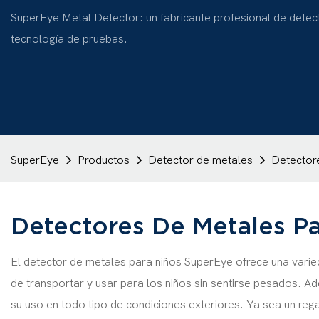
SuperEye Metal Detector: un fabricante profesional de detec
tecnología de pruebas.
SuperEye
Productos
Detector de metales
Detector
Detectores De Metales Pa
El detector de metales para niños SuperEye ofrece una variedad
de transportar y usar para los niños sin sentirse pesados. A
su uso en todo tipo de condiciones exteriores. Ya sea un reg