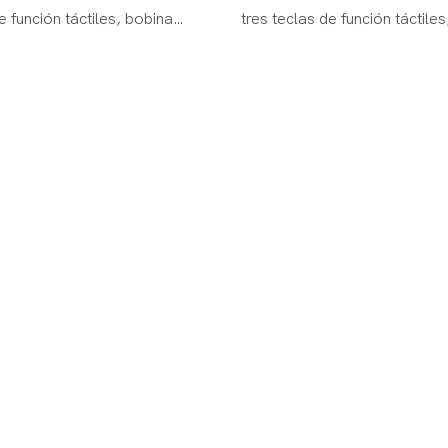
e función táctiles, bobina
tres teclas de función táctile
 la intemperie de 6,5 pulgadas,
resistente a la intemperie de
 & Vástago ajustable (28"-
linterna LED & Vástago ajust
de aventura al aire libre,
36"), regalo de aventura al air
no y ergonómico, fácil de usar,
diseño liviano y ergonómico, 
o. Color disponible,
mango cómodo. Color dispon
MD6108