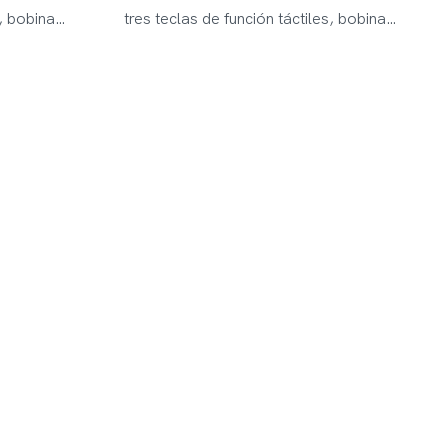
s, bobina
tres teclas de función táctiles, bobina
 7,5 pulgadas,
resistente a la intemperie de 6,5 pulgadas,
able (28"-
linterna LED & Vástago ajustable (28"-
e libre,
36"), regalo de aventura al aire libre,
fácil de usar,
diseño liviano y ergonómico, fácil de usar,
ible,
mango cómodo. Color disponible,
MD6100