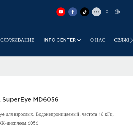
БСЛУЖИВАНИЕ
INFO CENTER
О НАС
СВЯЖИТ
ота SuperEye MD6056
e для взрослых. Водонепроницаемый, частота 18 кГц.
 ЖК-дисплеем.6056