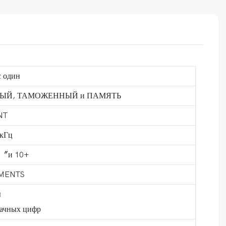
с один
ЫЙ, ТАМОЖЕННЫЙ и ПАМЯТЬ
NT
 кГц
8〞и 10+
GMENTS
ы
начных цифр