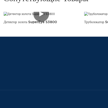
Детектор золота SuperEye S3800
Труболокатор 