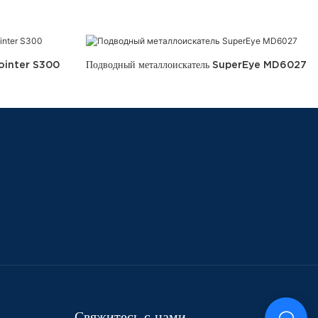
pointer S300
Подводный металлоискатель SuperEye MD6027
Свяжитесь с нами