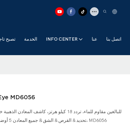
اتصل بنا
عنا
INFO CENTER
الخدمة
تصبح تاج
جهاز كشف الذهب الاحترافي 
مع شاشة LCD، تحديد & القرص & الشق & جميع المعادن 5 أوضاع، مجموعة من كاشف المعادن، MD6056