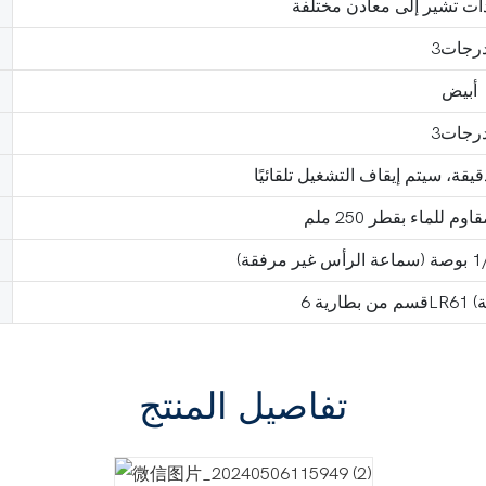
ددات تشير إلى معادن مختلفة
رجات3
أبيض
رجات3
للماء بقطر 250 ملم
تفاصيل المنتج