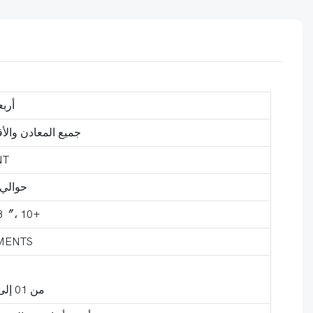
أربعة زائد واحد
جميع المعادن والأقراص والتخصيص والذاكرة
NT
حوالي 18 كيلو هر
8〞، 10+
MENTS
من 01 إلى 99 رقمًا مزدوجًا