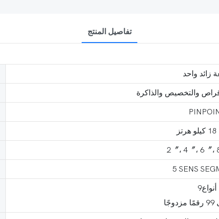
تفاصيل المنتج
PINPOI
تز
2〞، 4〞، 6〞، 
5 SENS SEG
أنواع9