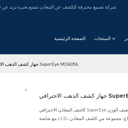
ر
المنتجات
الصفحة الرئيسية
جهاز كشف الذهب الاحترافي SuperEye MD6056
SuperEye MD6056
كاشف المعادن الاحترافي SuperEye للبالغين مقاوم للماء، تردد 18 كيلو هرتز، كاشف المعادن الذهبية خفيف الوزن