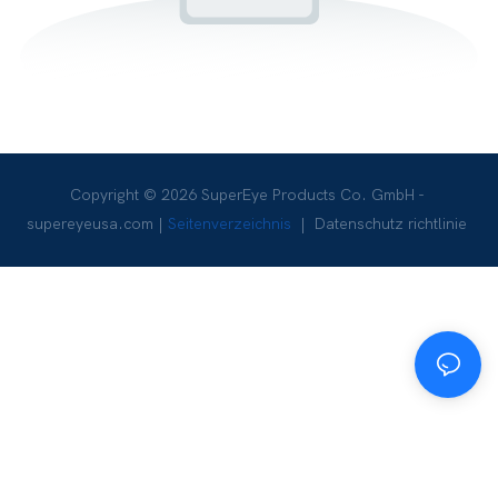
Copyright © 2026 SuperEye Products Co. GmbH -
supereyeusa.com
|
Seitenverzeichnis
|
Datenschutz richtlinie