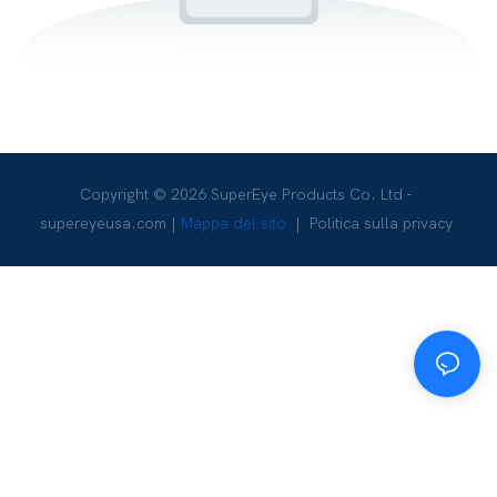
Copyright © 2026 SuperEye Products Co. Ltd -
supereyeusa.com
|
Mappa del sito
|
Politica sulla privacy