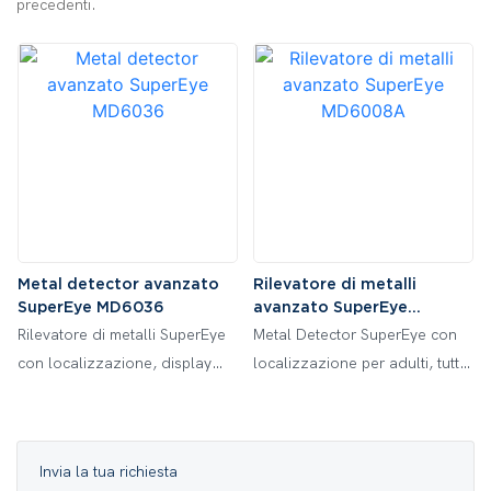
precedenti.
Metal detector avanzato
Rilevatore di metalli
SuperEye MD6036
avanzato SuperEye
MD6008A
Rilevatore di metalli SuperEye
Metal Detector SuperEye con
con localizzazione, display
localizzazione per adulti, tutti i
LCD, 5 modalità operative di
METALLI/DISC/TONE/TARGET,
movimento con maggiore
alta sensibilità & stelo
precisione Bobina
regolabile con bobina
Invia la tua richiesta
impermeabile da 10" per
impermeabile, MD6008A