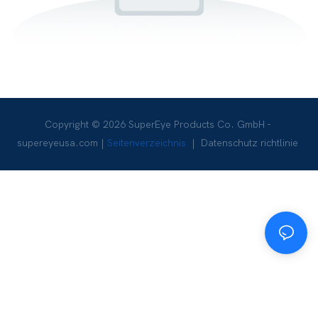
Copyright © 2026 SuperEye Products Co. GmbH -
supereyeusa.com
|
Seitenverzeichnis
|
Datenschutz richtlinie