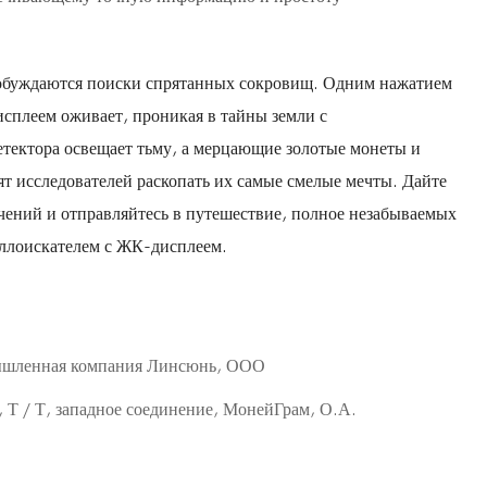
обуждаются поиски спрятанных сокровищ. Одним нажатием
сплеем оживает, проникая в тайны земли с
етектора освещает тьму, а мерцающие золотые монеты и
т исследователей раскопать их самые смелые мечты. Дайте
ений и отправляйтесь в путешествие, полное незабываемых
ллоискателем с ЖК-дисплеем.
ышленная компания Линсюнь, ООО
П, Т / Т, западное соединение, МонейГрам, О.А.