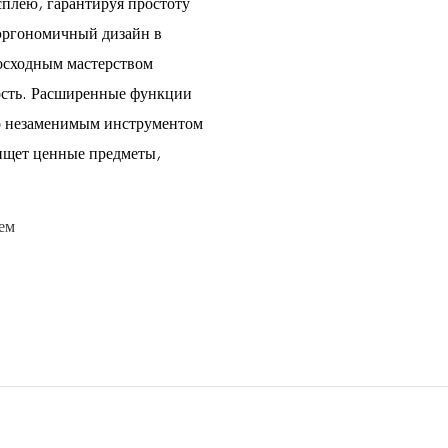
плею, гарантируя простоту
 эргономичный дизайн в
осходным мастерством
ность. Расширенные функции
го незаменимым инструментом
 ищет ценные предметы,
ем