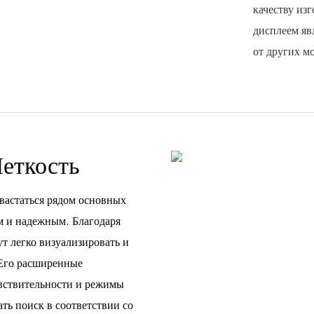
качеству из
дисплеем яв
от других м
Четкость
вастаться рядом основных
м и надежным. Благодаря
 легко визуализировать и
 Его расширенные
вствительности и режимы
ть поиск в соответствии со