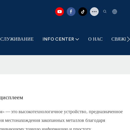
БСЛУЖИВАНИЕ
INFO CENTER
О НАС
СВЯЖИТ
дисплеем
» — это высокотехнологичное устройство, предназначенное
ия местонахождения закопанных металлов благодаря
ечивающему точную информацию и простоту