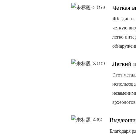
Четкая в
ЖК-дисплей
четкую виз
легко инте
обнаружен
Легкий 
Этот метал
использова
незаменимы
археологов
Выдающий
Благодаря р