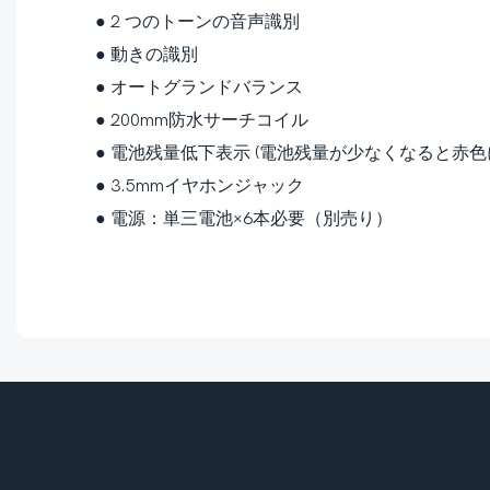
●
2 つのトーンの音声識別
●
動きの識別
●
オートグランドバランス
●
200mm防水サーチコイル
●
電池残量低下表示 (電池残量が少なくなると赤色
●
3.5mmイヤホンジャック
●
電源：単三電池×6本必要（別売り）