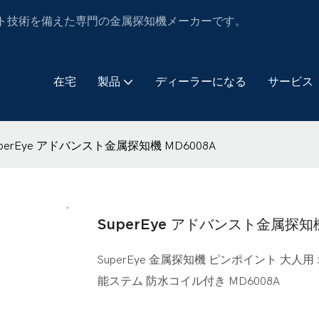
グとテスト技術を備えた専門の金属探知機メーカーです。
在宅
製品
ディーラーになる
サービス
uperEye アドバンスト金属探知機 MD6008A
SuperEye アドバンスト金属探知機
SuperEye 金属探知機 ピンポイント 大人
能ステム 防水コイル付き MD6008A