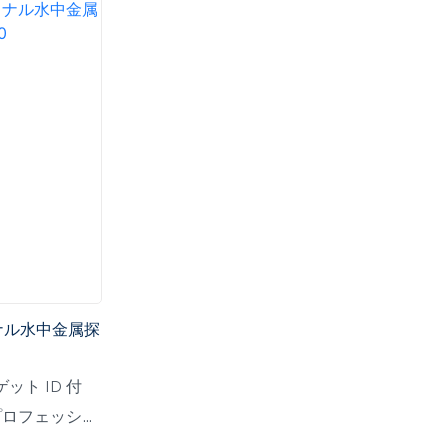
ョナル水中金属探
ゲット ID 付
 プロフェッショ
可能なステム