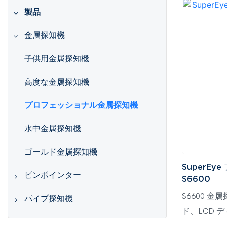
製品
金属探知機
子供用金属探知機
高度な金属探知機
プロフェッショナル金属探知機
水中金属探知機
ゴールド金属探知機
SuperE
ピンポインター
S6600
S6600 金
ピンポインター金属探知機
パイプ探知機
ド、LCD 
512 Hz パイプロケーター
ル ゴールド