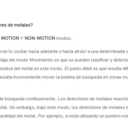
ores de metales?
o
MOTION
Y
NON-MOTION
modos.
e (o oscilar hacia adelante y hacia atrás) a una determinada 
ntaja del modo Movimiento es que se pueden clasificar y detect
lativa del metal en este modo. El punto débil es que resulta difí
 resulta inconveniente mover la bobina de búsqueda en zonas m
de búsqueda continuamente. Los detectores de metales reacci
etal. Sin embargo, bajo este modo, los detectores de metales 
ofundidad del metal. Por ejemplo, si está utilizando un puntero no