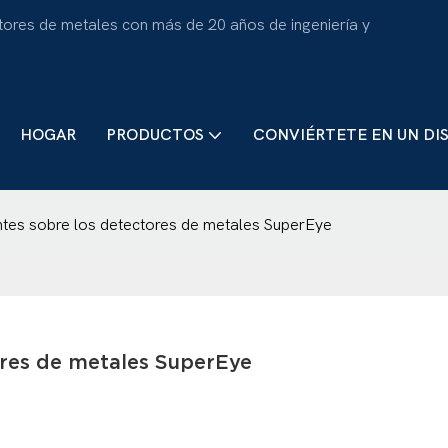
tores de metales con más de 20 años de ingeniería y
HOGAR
PRODUCTOS
CONVIÉRTETE EN UN DI
ntes sobre los detectores de metales SuperEye
ores de metales SuperEye