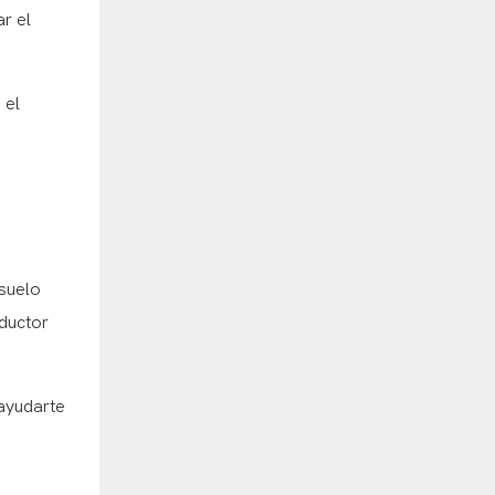
r el
 el
 suelo
nductor
 ayudarte