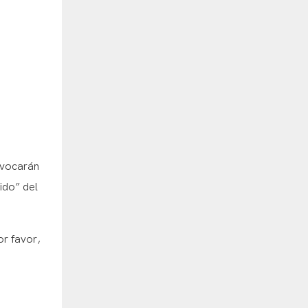
ovocarán
ido” del
or favor,