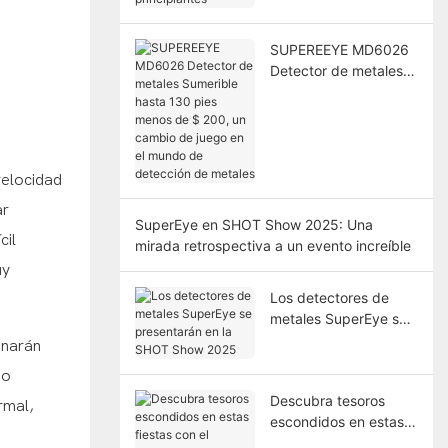
SUPEREEYE MD6026
Detector de metales
Sumerible hasta 130
pies menos de $ 200,
un cambio de juego
en el mundo de
detección de metales
velocidad
ar
SuperEye en SHOT Show 2025: Una
cil
mirada retrospectiva a un evento increíble
uy
Los detectores de
metales SuperEye se
presentarán en la
onarán
SHOT Show 2025
no
Descubra tesoros
rmal,
escondidos en estas
fiestas con el