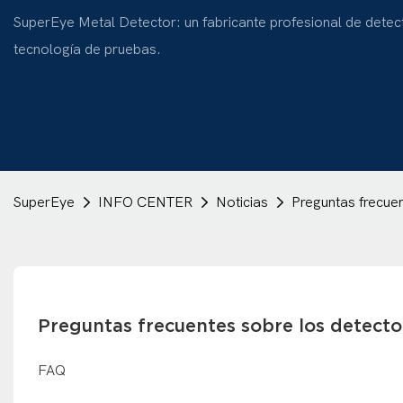
SuperEye Metal Detector: un fabricante profesional de detec
tecnología de pruebas.
SuperEye
INFO CENTER
Noticias
Preguntas frecue
Preguntas frecuentes sobre los detect
FAQ