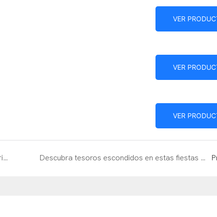
VER PRODUC
VER PRODUC
VER PRODUC
La guía definitiva del detector de metales submarino SuperEye MD6027 y MD6026
Descubra tesoros escondidos en estas fiestas con el asequible detector de metales Supereye MD6100 para niños
P