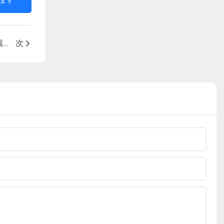
ピンポイント モードをマスターする: SuperEye 金属検出器の使用ガイド
次