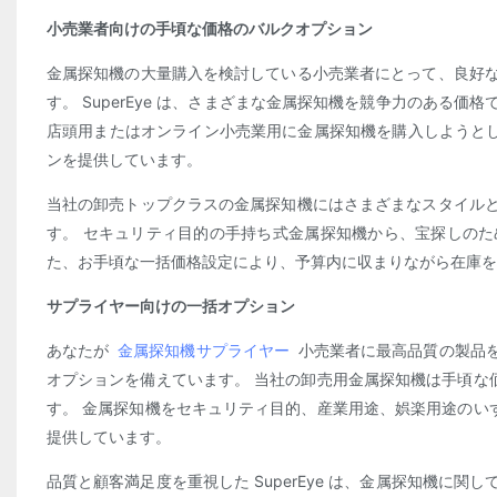
小売業者向けの手頃な価格のバルクオプション
金属探知機の大量購入を検討している小売業者にとって、良好
す。 SuperEye は、さまざまな金属探知機を競争力のある
店頭用またはオンライン小売業用に金属探知機を購入しようとして
ンを提供しています。
当社の卸売トップクラスの金属探知機にはさまざまなスタイル
す。 セキュリティ目的の手持ち式金属探知機から、宝探しのための
た、お手頃な一括価格設定により、予算内に収まりながら在庫を
サプライヤー向けの一括オプション
あなたが
金属探知機サプライヤー
小売業者に最高品質の製品を提
オプションを備えています。 当社の卸売用金属探知機は手頃な価格
す。 金属探知機をセキュリティ目的、産業用途、娯楽用途のいずれ
提供しています。
品質と顧客満足度を重視した SuperEye は、金属探知機に