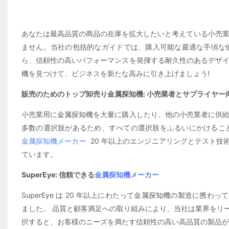
あなたは最高品質の商品の在庫を拡大したいと考えている小売業
ません。当社の包括的なガイドでは、購入可能な最適な手頃な
ら、信頼性の高いパフォーマンスを発揮する耐久性のあるデザイ
機を見つけて、ビジネスを新たな高みに引き上げましょう!
販売のためのトップ卸売り金属探知機: 小売業者とサプライヤ
小売業用に金属探知機を大量に購入したり、他の小売業者に供給
多数の選択肢があるため、すべての選択肢をふるいにかけることは
金属探知機メーカー
20 年以上のエンジニアリングとテスト
ています。
SuperEye: 信頼できる
金属探知機メーカー
SuperEye は 20 年以上にわたって金属探知機の製造に
ました。 品質と顧客満足への取り組みにより、当社は業界をリードす
択すると、お客様のニーズを満たす信頼性の高い高品質の製品が