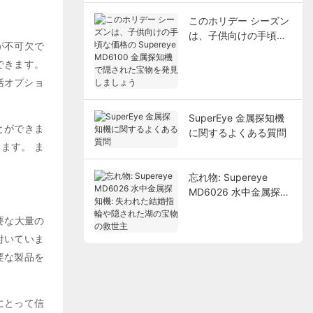
このホリデー シーズン
は、子供向けの手頃な
が不可欠で
価格の Supereye
できます。
MD6100 金属探知機で
隠された宝物を発見し
括オプショ
ましょう
SuperEye 金属探知機
とができま
に関するよくある質問
ます。 ま
忘れ物: Supereye
MD6026 水中金属探知
機: 失われた結婚指輪や
要な大量の
隠された湖の宝物の救
世主
付いていま
要な製品を
にとって信