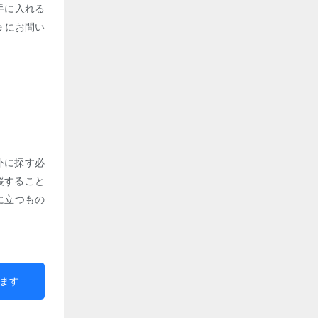
手に入れる
 にお問い
外に探す必
援すること
に立つもの
ます