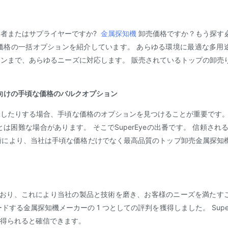
者またはサプライヤーですか?
金属探知機
卸売価格ですか？もう探す
価格の一括オプションを紹介しています。 あらゆる環境に最適な多用
ンまで、あらゆるニーズに対応します。 販売されているトップの卸売
ー向けの手頃な価格のバルクオプション
したりする場合、手頃な価格のオプションを見つけることが重要です。
困難な場合があります。 そこでSuperEyeの出番です。 信頼され
技術により、当社は手頃な価格だけでなく最高品質のトップ卸売金属探知
携わっており、これにより当社の製品と技術を磨き、お客様のニーズを満たす
る金属探知機メーカーの 1 つとしての評判を獲得しました。 SuperE
得られると確信できます。