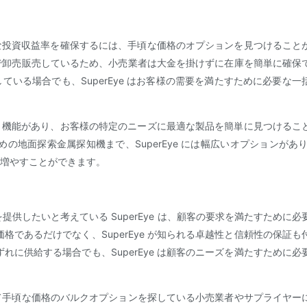
な投資収益率を確保するには、手頃な価格のオプションを見つけること
価格で卸売販売しているため、小売業者は大金を掛けずに在庫を簡単に確保
いる場合でも、SuperEye はお客様の需要を満たすために必要な一
と機能があり、お客様の特定のニーズに最適な製品を簡単に見つけるこ
地面探索金属探知機まで、SuperEye には幅広いオプションがあり
増やすことができます。
供したいと考えている SuperEye は、顧客の要求を満たすために必
であるだけでなく、SuperEye が知られる卓越性と信頼性の保証も
に供給する場合でも、SuperEye は顧客のニーズを満たすために必
関して手頃な価格のバルクオプションを探している小売業者やサプライヤー