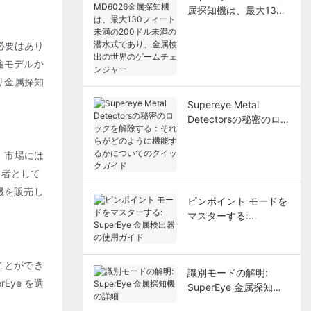
属探知機は、最大130
フィート未満の200ド
ル未満の潜水式であ
必要はあり
り、金属検出の世界の
途モデルか
ゲームチェンジャー
り金属探知
Supereye Metal
Detectorsの秘密のロッ
クを解除する：それら
がどのように機能する
 市場には
かについてのクイック
る者として
ガイド
機を販売し
ピンポイント モードを
マスターする:
SuperEye 金属検出器
の使用ガイド
ことができ
識別モードの解明:
ye を選
SuperEye 金属探知機
の詳細