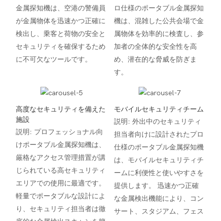
金属探知機は、空港の警備員
ロ仕様のポータブル金属探知
が金属物体を迅速かつ正確に
機は、混雑した公共会場で金
検出し、乗客と荷物の安全と
属物体を効率的に検査し、参
セキュリティを確保するため
加者の全体的な安全性を高
に不可欠なツールです。
め、潜在的な脅威を防ぎま
す。
高度なセキュリティを備えた
モバイルセキュリティチーム
施設
説明: 外出中のセキュリティ
説明: プロフェッショナル向
担当者向けに設計されたプロ
けポータブル金属探知機は、
仕様のポータブル金属探知機
厳格なアクセス管理措置が講
は、モバイルセキュリティチ
じられている高セキュリティ
ームに利便性と使いやすさを
エリアでの使用に最適です。
提供します。 迅速かつ正確
軽量でポータブルな設計によ
な金属検出機能により、コン
り、セキュリティ担当者は徹
サート、スタジアム、フェス