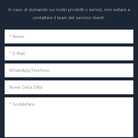
In caso di domande sui nostri prodotti o servizi, non esitare a
contattare il team del servizio clienti.
Nome
E-Mail
WhatsApp/telefono
Nome Della Ditta
Soddisfare