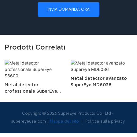
INVIA DOMANDA ORA
Prodotti Correlati
Metal detector avanzato
Metal detector
SuperEye MD6036
professionale SuperEye
S6600
Copyright © 2026 SuperEye Products Co. Ltd -
supereyeusa.com
|
Mappa del sito
|
Politica sulla privacy