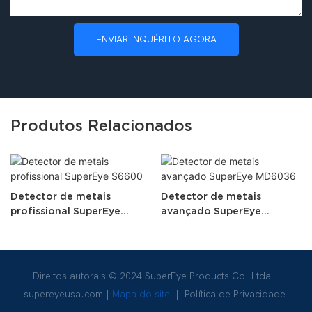
ENVIAR INQUÉRITO AGORA
Produtos Relacionados
Detector de metais
Detector de metais
profissional SuperEye
avançado SuperEye
S6600
MD6036
Direitos autorais © 2024 SuperEye Products Co. Ltda -
supereyeusa.com
|
Mapa do site
|
Política de Privacidade