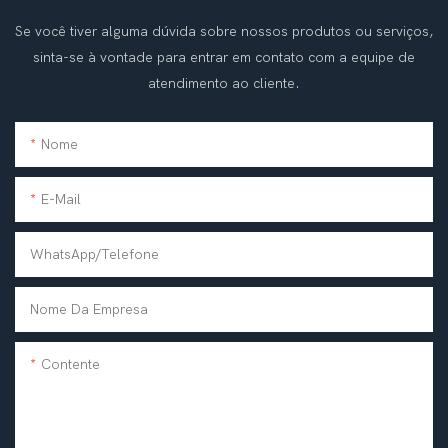
Se você tiver alguma dúvida sobre nossos produtos ou serviços,
sinta-se à vontade para entrar em contato com a equipe de
atendimento ao cliente.
Nome
E-Mail
WhatsApp/telefone
Nome Da Empresa
Contente