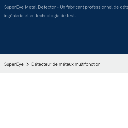
SuperEye Metal Detector - Un fabricant professionnel de dét
ingénierie et en technologie de test.
SuperEye
Détecteur de métaux multifonction