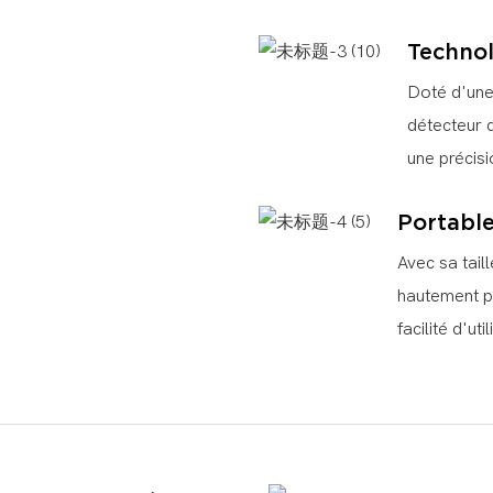
Techno
Doté d'une 
détecteur 
une précisi
Portabl
Avec sa tail
hautement po
facilité d'u