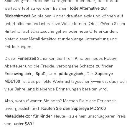
Spielzeug—Es’Es ist ein aufregendes Abenteuer, das darauf
wartet, erlebt zu werden. Es’s ein
tolle Alternative zur
Bildschirmzeit
So bleiben Kinder draußen aktiv und können auf
unterhaltsame und interaktive Weise lernen. Ob sie’Wenn Sie im
Hinterhof auf Schatzsuche gehen oder neue Orte erkunden,
bietet dieser Metalldetektor stundenlange Unterhaltung und
Entdeckungen.
Diese
Ferienzeit
Schenken Sie Ihrem Kind ein neues Hobby,
Abenteuer und die Freude, verborgene Schätze zu finden
Erschwing lich
,
Spaß
, Und
pädagogisch
, Die
Supereye
MD6100
ist das perfekte Weihnachtsgeschenk—Eines, das noch
viele Jahre lang bleibende Erinnerungen bereiten wird.
Also, worauf warten Sie noch? Machen Sie diese Ferienzeit
unvergesslich und
Kaufen Sie den Supereye MD6100
Metalldetektor für Kinder
Heute—zu einem unschlagbaren Preis
von
unter $80
!