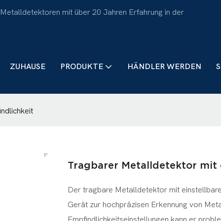
 Metalldetektoren mit über 20 Jahren Erfahrung in der
ZUHAUSE
PRODUKTE
HÄNDLER WERDEN
S
ndlichkeit
Tragbarer Metalldetektor mit 
Der tragbare Metalldetektor mit einstellbare
Gerät zur hochpräzisen Erkennung von Meta
Empfindlichkeitseinstellungen kann er prob