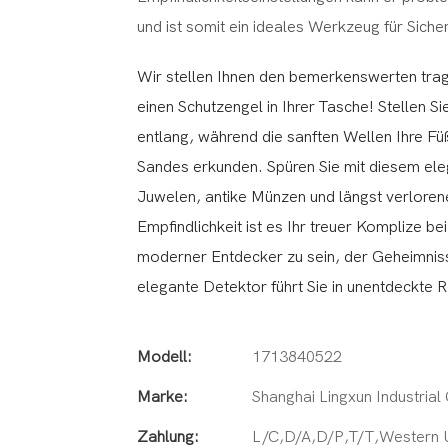
und ist somit ein ideales Werkzeug für Sich
Wir stellen Ihnen den bemerkenswerten tragb
einen Schutzengel in Ihrer Tasche! Stellen 
entlang, während die sanften Wellen Ihre Fü
Sandes erkunden. Spüren Sie mit diesem ele
Juwelen, antike Münzen und längst verloren
Empfindlichkeit ist es Ihr treuer Komplize b
moderner Entdecker zu sein, der Geheimnisse
elegante Detektor führt Sie in unentdeckte 
Modell:
1713840522
Marke:
Shanghai Lingxun Industrial 
Zahlung:
L/C,D/A,D/P,T/T,Western