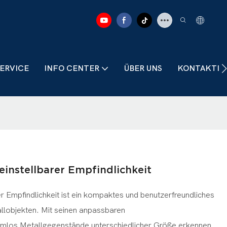
ERVICE
INFO CENTER
ÜBER UNS
KONTAKTIER
einstellbarer Empfindlichkeit
r Empfindlichkeit ist ein kompaktes und benutzerfreundliches
llobjekten. Mit seinen anpassbaren
lemlos Metallgegenstände unterschiedlicher Größe erkennen