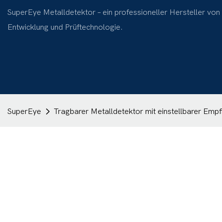
SuperEye Metalldetektor – ein professioneller Hersteller von
Entwicklung und Prüftechnologie.
SuperEye
Tragbarer Metalldetektor mit einstellbarer Empfi