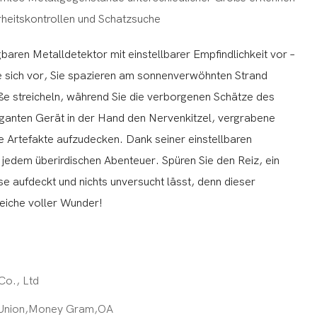
erheitskontrollen und Schatzsuche
aren Metalldetektor mit einstellbarer Empfindlichkeit vor –
Sie sich vor, Sie spazieren am sonnenverwöhnten Strand
ße streicheln, während Sie die verborgenen Schätze des
ganten Gerät in der Hand den Nervenkitzel, vergrabene
e Artefakte aufzudecken. Dank seiner einstellbaren
ei jedem überirdischen Abenteuer. Spüren Sie den Reiz, ein
 aufdeckt und nichts unversucht lässt, denn dieser
Reiche voller Wunder!
Co., Ltd
 Union,Money Gram,OA