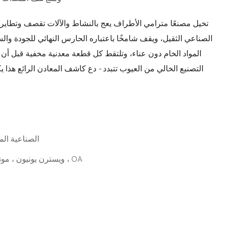
تخيل مصنعًا مترامي الأطراف يعج بالنشاط والآلات تقصف وتطاير 
الصناعي الثقيل، ويقف شامخًا باعتباره الحارس النهائي للجودة والس
المواد الخام دون عناء، وتلتقط كل قطعة معدنية مخفية قبل أن
التصنيع الخالي من العيوب تتبدد - دع كاشف المعادن الرائع هذ
شركة شنغهاي Lingxun الصنا
L/C ، D/A ، D/P ، T/T ، ويسترن يونيون ، مونيغرام ، OA