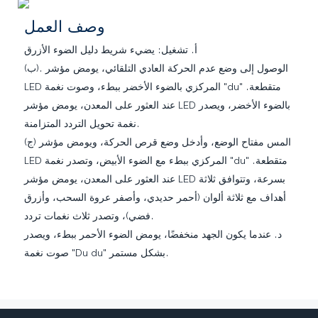
وصف العمل
أ. تشغيل: يضيء شريط دليل الضوء الأزرق
(ب). الوصول إلى وضع عدم الحركة العادي التلقائي، يومض مؤشر
LED المركزي بالضوء الأخضر ببطء، وصوت نغمة "du" متقطعة.
عند العثور على المعدن، يومض مؤشر LED بالضوء الأخضر، ويصدر
نغمة تحويل التردد المتزامنة.
(ج) المس مفتاح الوضع، وأدخل وضع قرص الحركة، ويومض مؤشر
LED المركزي ببطء مع الضوء الأبيض، وتصدر نغمة "du" متقطعة.
عند العثور على المعدن، يومض مؤشر LED بسرعة، وتتوافق ثلاثة
أهداف مع ثلاثة ألوان (أحمر حديدي، وأصفر عروة السحب، وأزرق
فضي)، وتصدر ثلاث نغمات تردد.
د. عندما يكون الجهد منخفضًا، يومض الضوء الأحمر ببطء، ويصدر
صوت نغمة "Du du" بشكل مستمر.