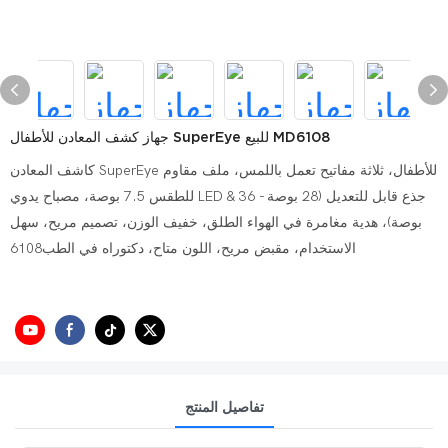
جهاز كشف المعادن للأطفال SuperEye للبيع MD6108
كاشف المعادن SuperEye للأطفال، ثلاثة مفاتيح تعمل باللمس، ملف مقاوم
للطقس 7.5 بوصة، مصباح يدوي LED & جذع قابل للتعديل (28 بوصة - 36
بوصة)، هدية مغامرة في الهواء الطلق، خفيف الوزن، تصميم مريح، سهل
الاستخدام، مقبض مريح، اللون متاح، دكتوراه في الطب6108
تفاصيل المنتج