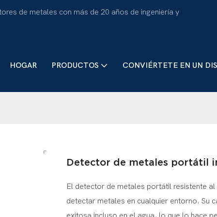
tores de metales con más de 20 años de ingeniería y
HOGAR
PRODUCTOS
CONVIÉRTETE EN UN DI
Detector de metales portátil
El detector de metales portátil resistente 
detectar metales en cualquier entorno. Su c
exitosa incluso en el agua, lo que lo hace p