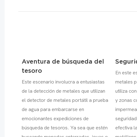
Aventura de búsqueda del
Seguri
tesoro
En este e
Este escenario involucra a entusiastas
metales p
de la detección de metales que utilizan
utiliza co
el detector de metales portátil a prueba
y zonas co
de agua para embarcarse en
impermeab
emocionantes expediciones de
seguridad
búsqueda de tesoros. Ya sea que estén
efectiva 
buscando monedas enterradas, joyas o
metálicos