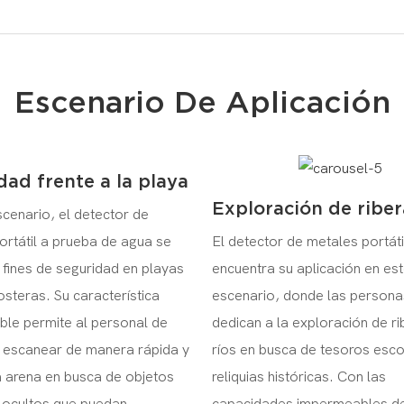
Escenario De Aplicación
dad frente a la playa
Exploración de riber
scenario, el detector de
ortátil a prueba de agua se
El detector de metales portáti
n fines de seguridad en playas
encuentra su aplicación en es
steras. Su característica
escenario, donde las persona
le permite al personal de
dedican a la exploración de r
 escanear de manera rápida y
ríos en busca de tesoros esc
la arena en busca de objetos
reliquias históricas. Con las
 ocultos que puedan
capacidades impermeables de