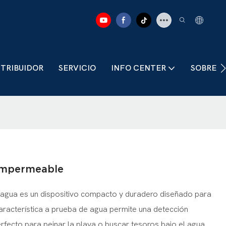
STRIBUIDOR
SERVICIO
INFO CENTER
SOBRE 
 impermeable
al agua es un dispositivo compacto y duradero diseñado para
aracterística a prueba de agua permite una detección
erfecto para peinar la playa o buscar tesoros bajo el agua.