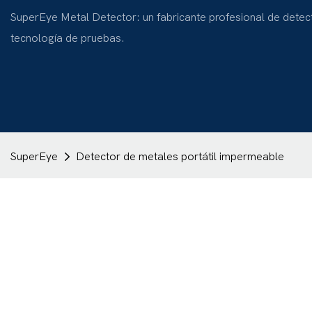
SuperEye Metal Detector: un fabricante profesional de detec
tecnología de pruebas.
SuperEye
Detector de metales portátil impermeable