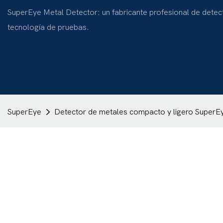
SuperEye Metal Detector: un fabricante profesional de detec
tecnología de pruebas.
SuperEye
Detector de metales compacto y ligero SuperE