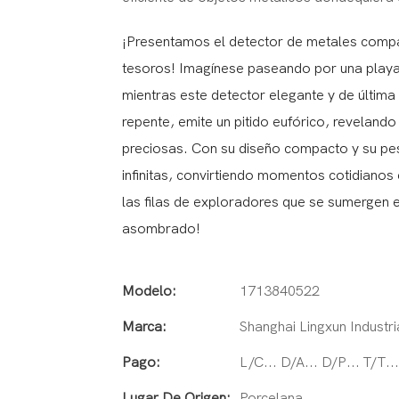
¡Presentamos el detector de metales compa
tesoros! Imagínese paseando por una playa 
mientras este detector elegante y de última
repente, emite un pitido eufórico, reveland
preciosas. Con su diseño compacto y su pes
infinitas, convirtiendo momentos cotidianos
las filas de exploradores que se sumergen 
asombrado!
Modelo:
1713840522
Marca:
Shanghai Lingxun Industri
Pago:
L/C... D/A... D/P... T/T
Lugar De Origen:
Porcelana