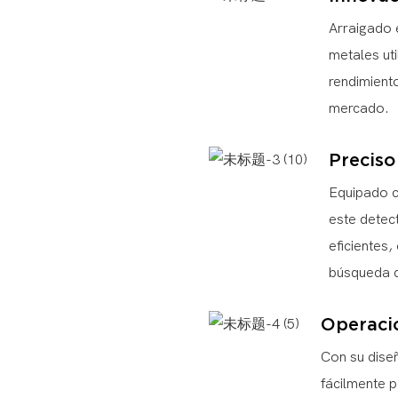
Arraigado 
metales uti
rendimient
mercado.
Preciso
Equipado c
este detec
eficientes,
búsqueda 
Operació
Con su dise
fácilmente po