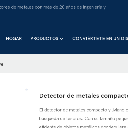
tores de metales con más de 20 años de ingeniería y
HOGAR
PRODUCTOS
CONVIÉRTETE EN UN DI
ye
Detector de metales compacto
El detector de metales compacto y liviano 
búsqueda de tesoros. Con su tamaño pequeño
eficiente de objetos metálicos dondequiera