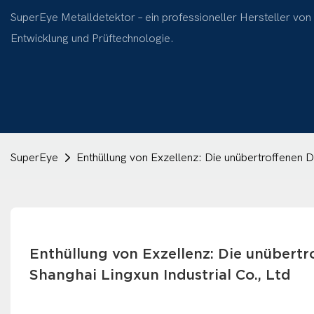
SuperEye Metalldetektor – ein professioneller Hersteller von
Entwicklung und Prüftechnologie.
SuperEye
Enthüllung von Exzellenz: Die unübertroffenen D
Enthüllung von Exzellenz: Die unübertr
Shanghai Lingxun Industrial Co., Ltd