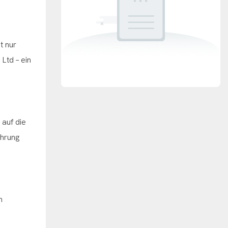
t nur
Ltd – ein
 auf die
ührung
n