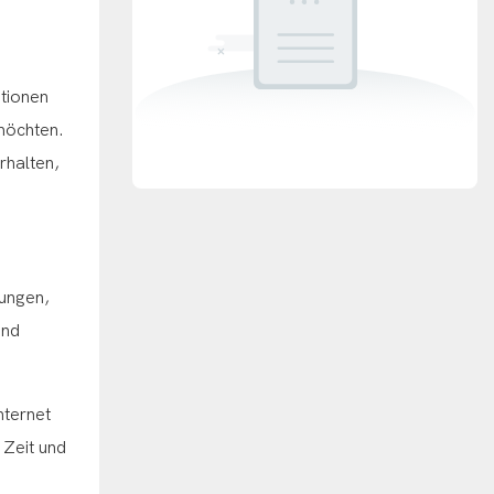
ationen
möchten.
rhalten,
hungen,
und
nternet
 Zeit und