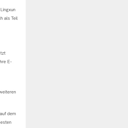
 Lingxun
 als Teil
tzt
hre E-
weiteren
 auf dem
uesten