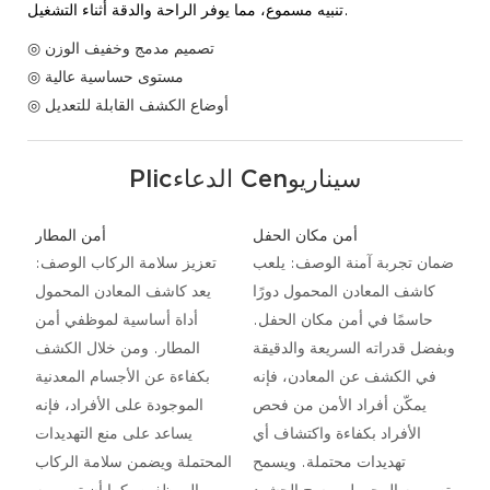
تنبيه مسموع، مما يوفر الراحة والدقة أثناء التشغيل.
◎ تصميم مدمج وخفيف الوزن
◎ مستوى حساسية عالية
◎ أوضاع الكشف القابلة للتعديل
Plicالدعاء Cenسيناريو
أمن مكان الحفل
أمن المطار
ضمان تجربة آمنة الوصف: يلعب
تعزيز سلامة الركاب الوصف:
كاشف المعادن المحمول دورًا
يعد كاشف المعادن المحمول
حاسمًا في أمن مكان الحفل.
أداة أساسية لموظفي أمن
وبفضل قدراته السريعة والدقيقة
المطار. ومن خلال الكشف
في الكشف عن المعادن، فإنه
بكفاءة عن الأجسام المعدنية
يمكّن أفراد الأمن من فحص
الموجودة على الأفراد، فإنه
الأفراد بكفاءة واكتشاف أي
يساعد على منع التهديدات
تهديدات محتملة. ويسمح
المحتملة ويضمن سلامة الركاب