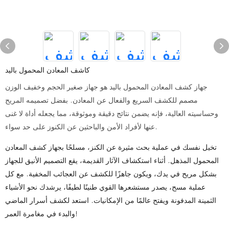
كاشف المعادن المحمول باليد
جهاز كشف المعادن المحمول باليد هو جهاز صغير الحجم وخفيف الوزن
مصمم للكشف السريع والفعال عن المعادن. بفضل تصميمه المريح
وحساسيته العالية، فإنه يضمن نتائج دقيقة وموثوقة، مما يجعله أداة لا غنى
عنها لأفراد الأمن والباحثين عن الكنوز على حد سواء.
تخيل نفسك في عملية بحث مثيرة عن الكنز، مسلحًا بجهاز كشف المعادن
المحمول المذهل. أثناء استكشاف الآثار القديمة، يقع التصميم الأنيق للجهاز
بشكل مريح في يدك، ويكون جاهزًا للكشف عن العجائب المخفية. مع كل
عملية مسح، يصدر مستشعرها القوي طنينًا لطيفًا، يرشدك نحو الأشياء
الثمينة المدفونة ويفتح عالمًا من الإمكانيات. استعد لكشف أسرار الماضي
والبدء في مغامرة العمر!