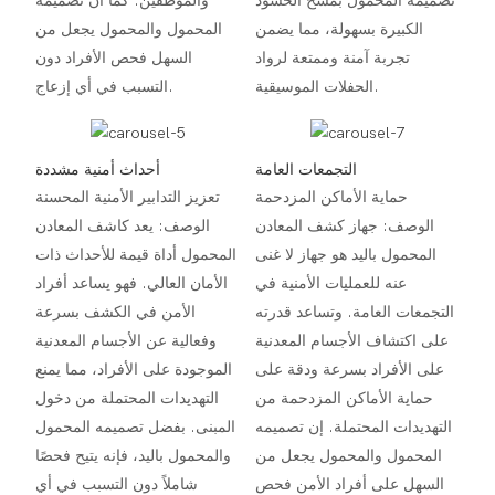
تصميمه المحمول بمسح الحشود
والموظفين. كما أن تصميمه
الكبيرة بسهولة، مما يضمن
المحمول والمحمول يجعل من
تجربة آمنة وممتعة لرواد
السهل فحص الأفراد دون
الحفلات الموسيقية.
التسبب في أي إزعاج.
التجمعات العامة
أحداث أمنية مشددة
حماية الأماكن المزدحمة
تعزيز التدابير الأمنية المحسنة
الوصف: جهاز كشف المعادن
الوصف: يعد كاشف المعادن
المحمول باليد هو جهاز لا غنى
المحمول أداة قيمة للأحداث ذات
عنه للعمليات الأمنية في
الأمان العالي. فهو يساعد أفراد
التجمعات العامة. وتساعد قدرته
الأمن في الكشف بسرعة
على اكتشاف الأجسام المعدنية
وفعالية عن الأجسام المعدنية
على الأفراد بسرعة ودقة على
الموجودة على الأفراد، مما يمنع
حماية الأماكن المزدحمة من
التهديدات المحتملة من دخول
التهديدات المحتملة. إن تصميمه
المبنى. بفضل تصميمه المحمول
المحمول والمحمول يجعل من
والمحمول باليد، فإنه يتيح فحصًا
السهل على أفراد الأمن فحص
شاملاً دون التسبب في أي