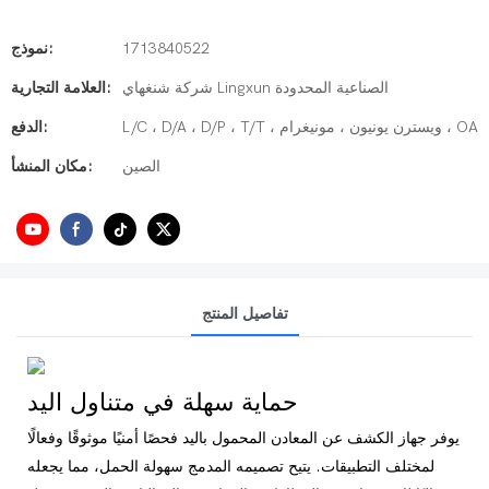
1713840522
نموذج:
شركة شنغهاي Lingxun الصناعية المحدودة
العلامة التجارية:
L/C ، D/A ، D/P ، T/T ، ويسترن يونيون ، مونيغرام ، OA
الدفع:
الصين
مكان المنشأ:
تفاصيل المنتج
حماية سهلة في متناول اليد
يوفر جهاز الكشف عن المعادن المحمول باليد فحصًا أمنيًا موثوقًا وفعالًا
لمختلف التطبيقات. يتيح تصميمه المدمج سهولة الحمل، مما يجعله