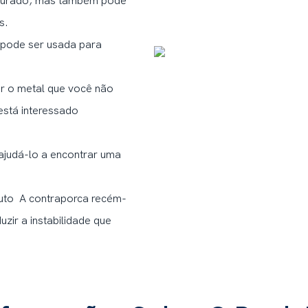
 dourado, mas também pode
s.
 pode ser usada para
ar o metal que você não
está interessado
 ajudá-lo a encontrar uma
duto A contraporca recém-
zir a instabilidade que