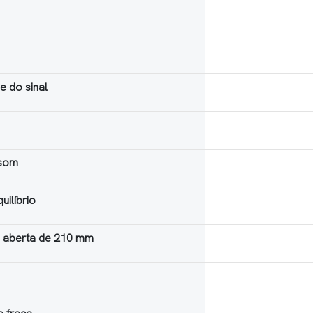
de do sinal
 som
ilíbrio
a aberta de 210 mm