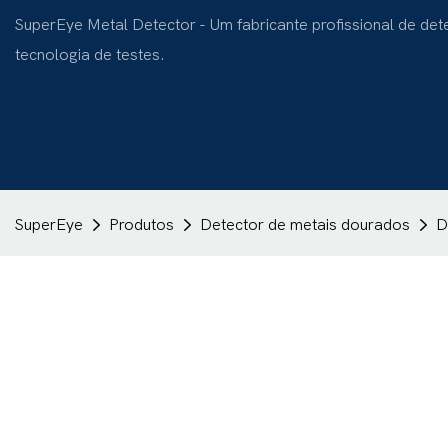
SuperEye Metal Detector - Um fabricante profissional de de
tecnologia de testes.
SuperEye
Produtos
Detector de metais dourados
D