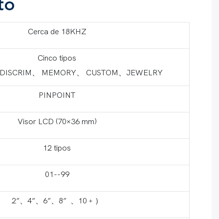
to
Cerca de 18KHZ
Cinco tipos
、DISCRIM、 MEMORY、 CUSTOM、JEWELRY
PINPOINT
Visor LCD (70×36 mm)
12 tipos
01--99
2”、4”、6”、8” 、10﹢）