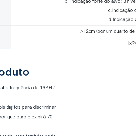
b. Indicação forte do alvo: 3 ní
c.Indicação 
d.Indicação 
>12cm (por um quarto de 
1x9
roduto
e alta frequência de 18KHZ
s dígitos para discriminar
or que ouro e exibirá 70