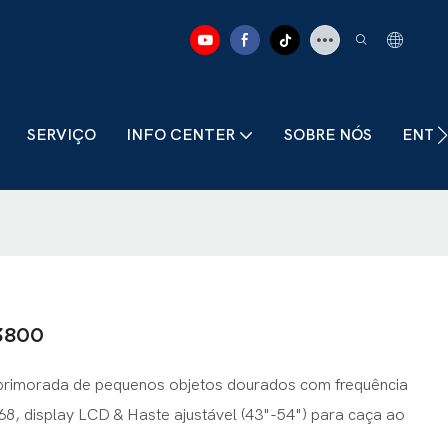
SERVIÇO
INFO CENTER
SOBRE NÓS
ENTR
3800
aprimorada de pequenos objetos dourados com frequência
68, display LCD & Haste ajustável (43"-54") para caça ao