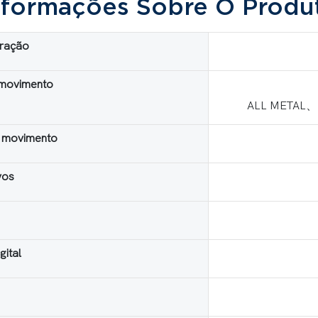
nformações Sobre O Produ
eração
movimento
ALL METAL
 movimento
vos
gital