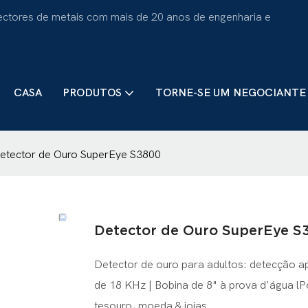
tectores de metais com mais de 20 anos de engenharia e
CASA
PRODUTOS
TORNE-SE UM NEGOCIANTE
etector de Ouro SuperEye S3800
Detector de Ouro SuperEye S
Detector de ouro para adultos: detecção 
de 18 KHz | Bobina de 8" à prova d'água lP
tesouro, moeda & joias