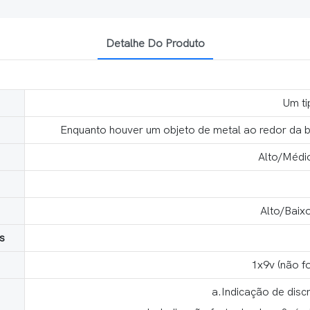
Detalhe Do Produto
Um ti
Enquanto houver um objeto de metal ao redor da b
Alto/Médi
Alto/Baix
s
1x9v (não f
a.Indicação de dis