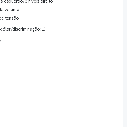
veis esquerdo/3 níveis direito
de volume
de tensão
dólar/discriminação:L)
V