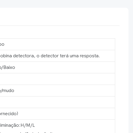
po
obina detectora, o detector terá uma resposta.
o/Baixo
o/mudo
ornecido)
criminação:H/M/L