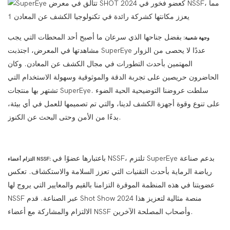
بفضل جناحها الذي سرعان ما أصبح أحد المحطات التي يجب
وجهة شعبية:
مشاهدتها في المعرض، اجتذبت SuperEye عددًا لا يحصى من الزوار
المهتمين بأحدث التطورات في مجال الكشف عن المعادن. وكان
الحاضرون حريصين على تجربة الدقة والموثوقية وسهولة الاستخدام التي
تشتهر بها منتجات SuperEye. سلطت عروضنا التوضيحية الحية الضوء
على تنوع وقوة أجهزة الكشف لدينا، والتي تم تصميمها للعمل في أي بيئة،
بدءًا من الأمن وحتى البحث عن الكنوز.
باعتبارها عضوًا في NSSF، تلتزم SuperEye بدعم صناعة
التزام أعضاء NSSF:
رياضة الرماية بأحدث التقنيات التي تعزز السلامة والاستكشاف. تعكس
عضويتنا في هذه المنظمة الموقرة التزامنا بالقيم والمعايير التي يروج لها
NSSF عبر الصناعة. قدم Shot Show 2024 منصة مثالية لتعزيز هذا
الالتزام والمشاركة مع أعضاء NSSF وأصحاب المصلحة الآخرين.