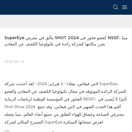
SuperEye تتألق في معرض SHOT 2024 كعضو فخور في NSSF، مما 
يعزز مكانتها كشركة رائدة في تكنولوجيا الكشف عن المعادن
2024-09-14
لاس فيغاس، نيفادا – 6 فبراير, 2024 – لقد أحدثت شركة SuperEye،
الشركة الرائدة الموثوقة في مجال تكنولوجيا الكشف عن المعادن والعضو
الفخور في المؤسسة الوطنية لرياضات الرماية (NSSF)، تأثيرًا لا يُنسى في
Shot Show 2024. أقيم هذا الحدث الشهير في لاس فيغاس، وقد جمع
محترفي الصناعة وعشاق الهواء الطلق من جميع أنحاء العالم، مما يجعله
المسرح المثالي لشركة SuperEye لعرض منتجاتها المبتكرة.