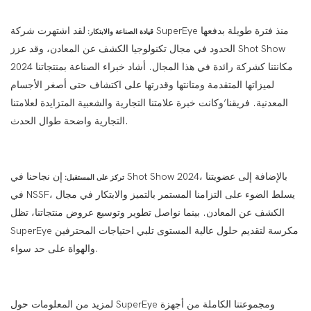
لقد اشتهرت شركة SuperEye منذ فترة طويلة بدفعها
قيادة الصناعة والابتكار:
الحدود في مجال تكنولوجيا الكشف عن المعادن، وقد عزز Shot Show
2024 مكانتنا كشركة رائدة في هذا المجال. أشاد خبراء الصناعة بمنتجاتنا
لميزاتها المتقدمة ومتانتها وقدرتها على اكتشاف حتى أصغر الأجسام
المعدنية. فريقنا’وكانت خبرة علامتنا التجارية والشعبية المتزايدة لعلامتنا
التجارية واضحة طوال الحدث.
إن نجاحنا في Shot Show 2024، بالإضافة إلى عضويتنا
تركز على المستقبل:
في NSSF، يسلط الضوء على التزامنا المستمر بالتميز والابتكار في مجال
الكشف عن المعادن. بينما نواصل تطوير وتوسيع عروض منتجاتنا، تظل
SuperEye مكرسة لتقديم حلول عالية المستوى تلبي احتياجات المحترفين
والهواة على حد سواء.
لمزيد من المعلومات حول SuperEye ومجموعتنا الكاملة من أجهزة